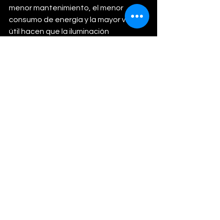
menor mantenimiento, el menor 
consumo de energía y la mayor vida 
útil hacen que la iluminación 
profesional para paisajismo de bajo 
voltaje sea la opción más inteligente.
Reflexiones finales
Elegir las luminarias de jardín más 
económicas puede parecer una 
decisión económica, pero en realidad, 
a la larga, conlleva mayores gastos. 
Desde frecuentes reparaciones y 
reemplazos hasta mayores costos de 
energía y menor seguridad, las luces 
de jardín de baja calidad terminan 
costando más de lo que valen. Invertir 
en luces de jardín duraderas, de alto 
rendimiento y bajo voltaje garantiza 