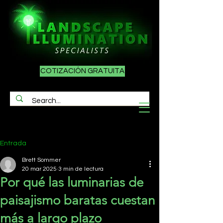
COTIZACIÓN GRATUITA
Entrada
Brett Sommer
20 mar 2025
3 min de lectura
Por qué las luminarias de
paisajismo baratas cuestan
más a largo plazo